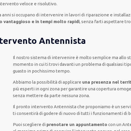
intervento
veloce e risolutivo
.
 anni si occupano di intervenire
in lavori di riparazione e installa
o vantaggioso e in tempi molto rapidi
, senza farti
aspettare tr
intervento Antennista
Il nostro sistema
di
intervenire
è
molto semplice
ma
allo 
momento
in cui
ti trovi davanti
un problema di qualsiasi tip
guasto
in pochissimo tempo
.
Abbiamo la possibilità di applicare
una presenza nel terri
più
esperti
in ogni zona
per
garantire
una copertura
omoge
senza
mettere da parte
nessuna zona
.
Il pronto intervento Antennista
che proponiamo
è
un servi
ti
consentirà di godere di nuovo
di
tutti i funzionamenti di 
Puoi scegliere di
prenotare
un appuntamento
con un Ant