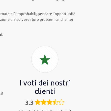
iornate
più
improbabili
, per
dare
l’opportunità
zione di risolvere i loro problemi
anche
nei
oi
.
I voti dei nostri
clienti
i?
3.3
3,3
rating