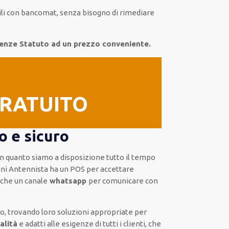
bili con bancomat, senza
bisogno
di
rimediare
irenze Statuto ad un prezzo conveniente.
GRATUITO
o e sicuro
 in quanto siamo a disposizione
tutto il tempo
ni Antennista
ha
un POS
per accettare
che un
canale
whatsapp
per comunicare con
to, trovando loro
soluzioni appropriate
per
alità
e
adatti alle esigenze di tutti i clienti
, che