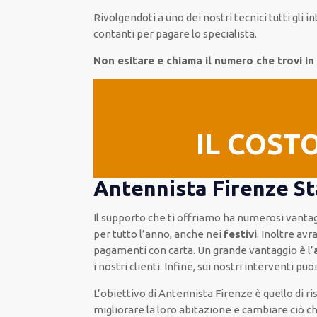
Rivolgendoti a
uno dei nostri
tecnici
tutti gli i
contanti per pagare lo specialista.
Non esitare e chiama il numero che trovi 
IL COST
Antennista Firenze St
Il supporto
che ti
offriamo
ha numerosi vanta
per
tutto l’anno, anche nei
festivi
.
Inoltre
avra
pagamenti
con carta
.
Un grande vantaggio
è l’
i nostri clienti
.
Infine,
sui nostri interventi
puoi
L’obiettivo
di Antennista Firenze è quello di r
migliorare
la loro abitazione
e cambiare ciò c