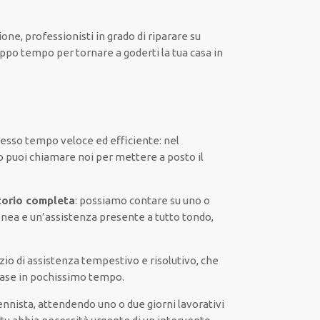
zione
,
professionisti
in grado di riparare su
oppo tempo
per tornare a goderti la tua casa in
stesso tempo
veloce ed efficiente
:
nel
o
puoi chiamare noi
per
mettere a posto
il
torio completa
:
possiamo contare su
uno o
nea
e un’assistenza presente a
tutto tondo
,
zio di assistenza
tempestivo
e risolutivo, che
base
in pochissimo tempo
.
ennista,
attendendo
uno o due giorni lavorativi