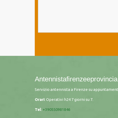
Antennistafirenzeeprovincia.
Servizio antennista a Firenze su appuntament
Orari
: Operativi h24 7 giorni su 7.
Tel
:
+390550981846