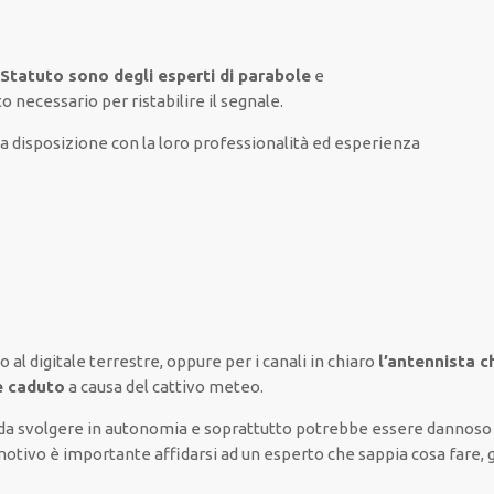
e Statuto sono degli esperti di parabole
e
to necessario
per
ristabilire
il segnale.
 disposizione con la loro professionalità ed esperienza
o al digitale terrestre,
oppure
per i canali
in chiaro
l’antennista c
le caduto
a causa del cattivo meteo
.
da
svolgere
in autonomia
e
soprattutto
potrebbe
essere dannoso
motivo è
importante
affidarsi
ad un
esperto
che sappia
cosa fare
,