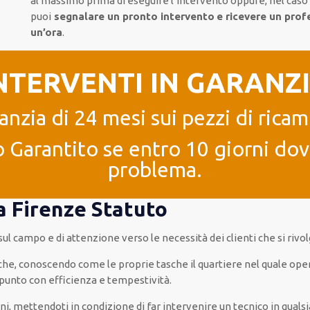
al massimo
prima di
eseguire l’intervento
oppure,
nel caso 
puoi
segnalare
un pronto intervento
e ricevere un
profe
un’ora
.
NTERVENTI IN GARANZ
anzia di 24 mesi sui pezzi di ricam
 Garantito se entro 10 giorni dove
problema.
a Firenze Statuto
 sul campo e di attenzione verso le necessità
dei clienti
che si rivo
 che, conoscendo
come le proprie tasche
il quartiere
nel quale ope
 punto con
efficienza e tempestività
.
rni
,
mettendoti in condizione
di far
intervenire
un
tecnico
in
qualsi