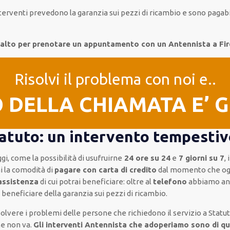
nterventi
prevedono la garanzia
sui pezzi di ricambio e sono paga
in alto per prenotare un appuntamento con un Antennista a F
Risolvi il problema con noi e..
O DELLA CHIAMATA E’ 
atuto: un intervento tempestiv
ggi, come
la possibilità di usufruirne
24 ore su 24
e
7 giorni su 7
,
i la comodità di
pagare con carta di credito
dal momento che og
assistenza
di cui potrai beneficiare:
oltre al
telefono
abbiamo an
 beneficiare della
garanzia sui pezzi di ricambio.
isolvere i problemi delle persone che
richiedono il servizio
a Statu
he non va.
Gli interventi Antennista che adoperiamo sono di qu