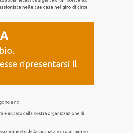
tu abbia necessità urgente di
un intervento
,
ssionista nella tua casa nel giro di circa
IA
bio.
sse ripresentarsi il
lgono a noi.
ra
e
aiutato
dalla nostra organizzazione di
asi
momento della giornata e in
ogni
giorno