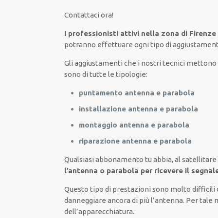
Contattaci ora
!
I professionisti attivi nella zona di Firenz
potranno
effettuare
ogni tipo di aggiustamen
Gli aggiustamenti
che i nostri
tecnici
mettono a
sono di tutte
le tipologie
:
puntamento antenna e parabola
installazione antenna e parabola
montaggio antenna e parabola
riparazione antenna e parabola
Qualsiasi abbonamento tu abbia,
al satellitare
l’antenna o parabola per ricevere il segna
Questo tipo di
prestazioni
sono molto
difficili
danneggiare
ancora di più
l’antenna. Per tale 
dell’apparecchiatura
.