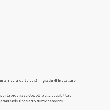
he arriverà da te sarà in grado di installare
per la propria
salute
,
oltre alla
possibilità di
 garantendo il
corretto funzionamento