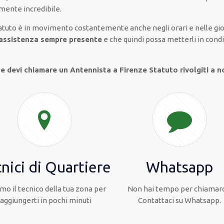
amente
incredibile
.
atuto è
in movimento
costantemente
anche
negli orari e nelle g
assistenza
sempre presente
e che
quindi
possa
metterli in condi
 e devi chiamare un Antennista a Firenze Statuto rivolgiti a n
nici di Quartiere
Whatsapp
mo il tecnico della tua zona per
Non hai tempo per chiamarc
raggiungerti in pochi minuti
Contattaci su Whatsapp.