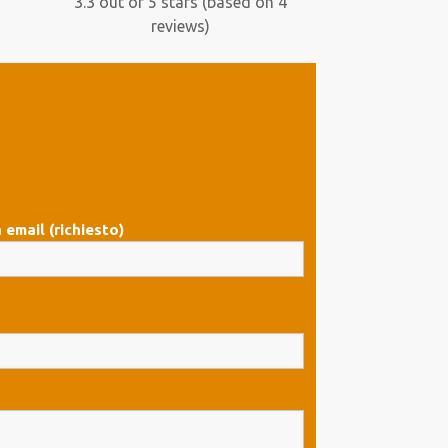
3.3 out of 5 stars (based on 4
reviews)
 email (richiesto)