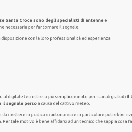
nze Santa Croce sono degli specialisti di antenne
e
one necessaria
per
far tornare
il segnale.
disposizione con la loro professionalità ed esperienza
o al digitale terrestre,
o più semplicemente
per i canali
gratuiti
il
e il segnale perso
a causa del cattivo meteo
.
e
da
mettere in pratica
in autonomia
e
in particolare
potrebbe
riv
. Per tale motivo è
bene
affidarsi
ad un
tecnico
che sappia
cosa f