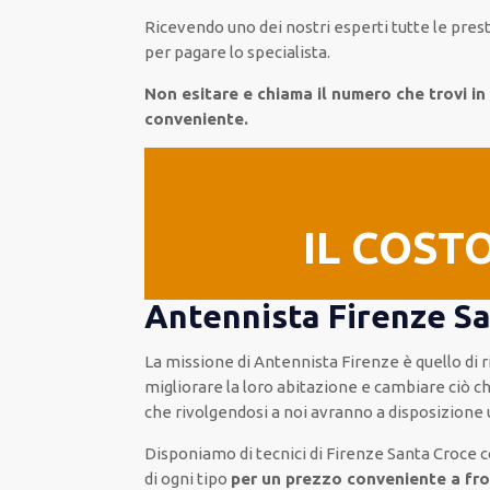
Ricevendo
uno dei nostri
esperti
tutte le pres
per pagare lo specialista.
Non esitare e chiama il numero che trovi 
conveniente.
IL COST
Antennista Firenze San
La missione
di Antennista Firenze è quello di 
migliorare
la loro abitazione
e cambiare ciò c
che rivolgendosi a noi avranno a disposizione
Disponiamo di
tecnici di Firenze Santa Croce
c
di ogni tipo
per un prezzo conveniente a fro