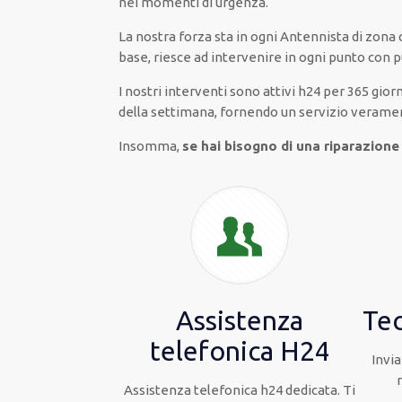
nei momenti di urgenza
.
La nostra forza
sta in ogni Antennista di zona
base
, riesce ad
intervenire
in ogni punto con
p
I nostri interventi
sono attivi
h24
per
365 giorn
della settimana,
fornendo
un servizio
verame
Insomma,
se hai bisogno di una riparazione
Assistenza
Tec
telefonica H24
Invia
Assistenza telefonica h24 dedicata. Ti