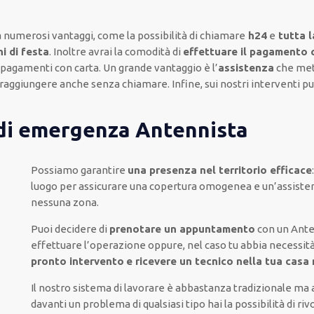
 numerosi vantaggi, come
la possibilità di chiamare
h24
e
tutta l
ni di festa
.
Inoltre
avrai la comodità di
effettuare il pagamento
e pagamenti
con carta
.
Un grande vantaggio
è l’
assistenza
che met
i raggiungere anche senza chiamare
.
Infine,
sui nostri interventi
pu
 di emergenza Antennista
Possiamo garantire
una presenza nel territorio efficace
luogo
per
assicurare
una copertura
omogenea
e un’assiste
nessuna zona
.
Puoi decidere di
prenotare
un appuntamento
con un Ante
effettuare l’operazione
oppure,
nel caso tu abbia necessità
pronto intervento
e ricevere un
tecnico nella tua casa n
Il nostro sistema
di
lavorare
è
abbastanza tradizionale
ma
davanti
un problema di qualsiasi tipo
hai la possibilità di riv