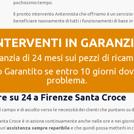
pochissimo tempo
.
Il pronto intervento Antennista
che offriamo
è
un servizio
beneficiare nuovamente
di
tutti i funzionamenti di base
in
NTERVENTI IN GARANZ
anzia di 24 mesi sui pezzi di ricam
 Garantito se entro 10 giorni dove
problema.
re su 24 a Firenze Santa Croce
ul campo e di ascolto verso le necessità
dei clienti
che puntano su di
anta Croce è
in azione
continuamente
anche
nelle ore e nei giorn
un’
assistenza
sempre reperibile
e che
quindi
possa
metterli in c