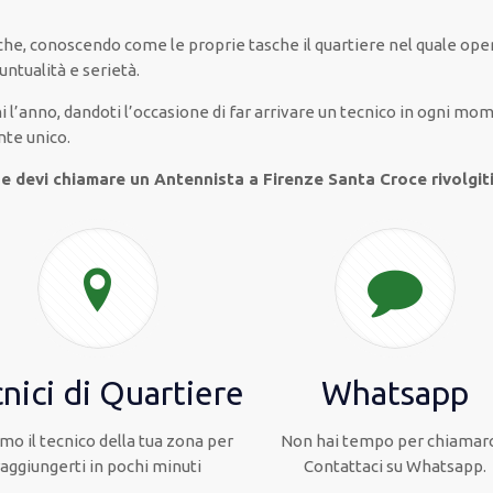
 che, conoscendo
come le proprie tasche
il quartiere
nel quale ope
untualità e serietà
.
i l’anno
,
dandoti l’occasione
di far
arrivare
un
tecnico
in
ogni
momen
nte
unico
.
 e devi chiamare un Antennista a Firenze Santa Croce rivolgiti
nici di Quartiere
Whatsapp
mo il tecnico della tua zona per
Non hai tempo per chiamarc
raggiungerti in pochi minuti
Contattaci su Whatsapp.