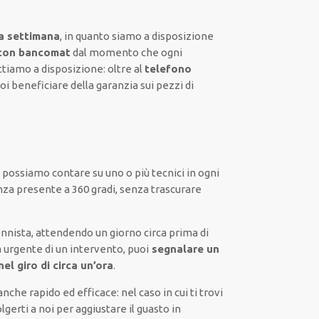
a settimana
, in quanto siamo a disposizione
 con bancomat
dal momento che ogni
tiamo a disposizione:
oltre al
telefono
oi beneficiare della
garanzia sui pezzi di
:
possiamo contare su
uno o più
tecnici
in ogni
nza presente a
360 gradi
, senza
trascurare
nnista,
attendendo
un giorno circa
prima di
 urgente di
un intervento
, puoi
segnalare
un
el giro di circa un’ora
.
anche
rapido ed efficace
:
nel caso
in cui
ti trovi
olgerti a noi
per
aggiustare
il
guasto
in