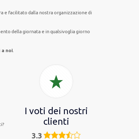
ra
e
facilitato
dalla nostra organizzazione di
to della giornata e in
qualsivoglia
giorno
 a noi
.
I voti dei nostri
clienti
i?
3.3
3,3