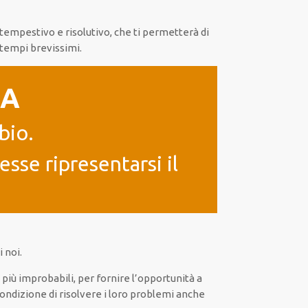
tempestivo
e risolutivo, che ti
permetterà di
 tempi brevissimi
.
IA
bio.
sse ripresentarsi il
 noi.
i
più
improbabili
, per
fornire
l’opportunità
a
ondizione di risolvere i loro problemi
anche