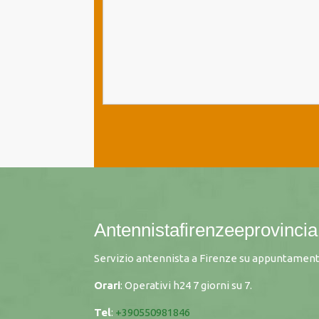
Antennistafirenzeeprovincia.
Servizio antennista a Firenze su appuntament
Orari
: Operativi h24 7 giorni su 7.
Tel
:
+390550981846