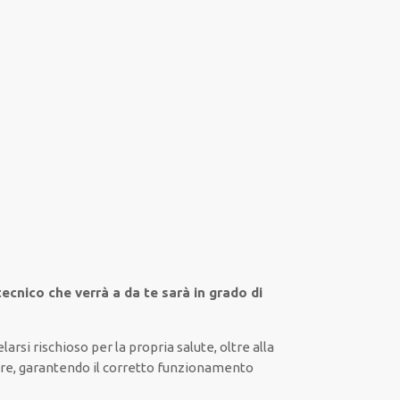
 tecnico che verrà a da te sarà in grado di
elarsi rischioso
per la propria
salute
,
oltre alla
are
, garantendo il
corretto funzionamento