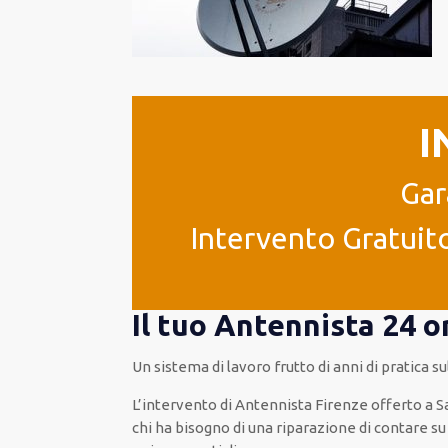
I
Gar
Intervento Gratuito
Il tuo Antennista 24 o
Un sistema di lavoro
frutto
di anni di pratica s
L’intervento
di Antennista Firenze
offerto
a S
chi ha bisogno di una riparazione
di
contare su