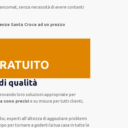
 bancomat, senza
necessità
di
avere
contanti
irenze Santa Croce ad un prezzo
GRATUITO
di qualità
trovando loro
soluzioni appropriate
per
a sono precisi
e
su misura per tutti clienti
,
lio
,
esperti
all’altezza di aggiustare
problemi
mpo
per tornare a goderti la tua casa in tutte le