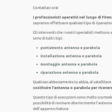
Contattaci ora
!
I professionisti operativi nel luogo di Fire
sapranno
effettuare
qualsiasi tipo di riparazi
Gli interventi
che i nostri
specialisti
mettono a 
sono di tutti i tipi
:
puntamento antenna e parabola
installazione antenna e parabola
montaggio antenna e parabola
riparazione antenna e parabola
Qualsiasi abbonamento tu abbia,
al satellitare
sostituire l’antenna o parabola per ricever
Questo tipo di
esecuzioni
sono molto
scomod
possibilità di
rovinare
ulteriormente
l’antenna
dell’apparecchiatura
.