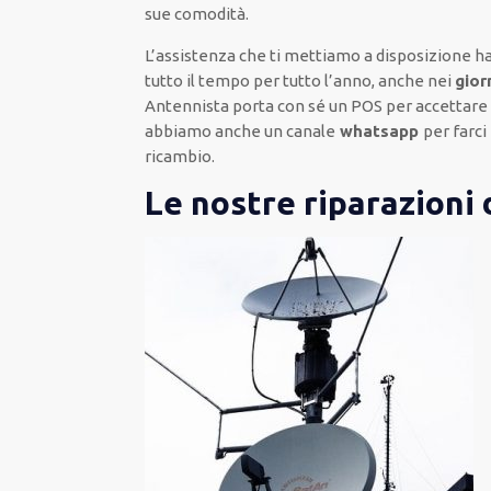
sue comodità
.
L’assistenza
che ti
mettiamo a disposizione
ha
tutto il tempo per
tutto l’anno, anche nei
gior
Antennista
porta con sé
un POS
per accettar
abbiamo anche un
canale
whatsapp
per farc
ricambio.
Le nostre riparazioni