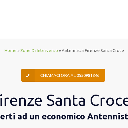
Home
»
Zone Di Intervento
»
Antennista Firenze Santa Croce
CHIAMACI ORA AL 0550981846
irenze Santa Croc
lgerti ad un economico Antennis