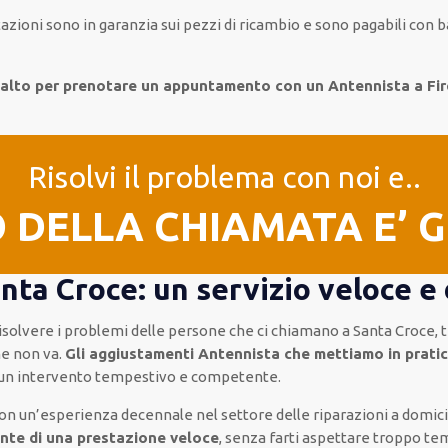
tazioni
sono in garanzia
sui pezzi di ricambio e sono pagabili con
in alto per prenotare un appuntamento con un Antennista a F
Risolvi il problema con noi e..
O DELLA CHIAMATA E’ 
ta Croce: un servizio veloce e 
risolvere i problemi delle persone che
ci chiamano
a Santa Croce, 
he non va.
Gli aggiustamenti Antennista che mettiamo in pratic
 un intervento
tempestivo e competente
.
on un’esperienza decennale
nel settore delle riparazioni a domici
nte di una prestazione veloce
, senza farti
aspettare troppo te