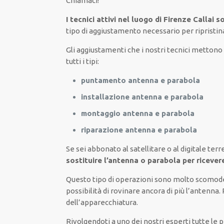
Chiamaci
!
I tecnici attivi nel luogo di Firenze Callai 
tipo di aggiustamento necessario
per
ripristin
Gli aggiustamenti
che i nostri
tecnici
mettono a
tutti i tipi
:
puntamento antenna e parabola
installazione antenna e parabola
montaggio antenna e parabola
riparazione antenna e parabola
Se sei abbonato
al satellitare
o al digitale terr
sostituire l’antenna o parabola per ricever
Questo tipo di
operazioni
sono molto
scomod
possibilità di
rovinare
ancora di più
l’antenna.
dell’apparecchiatura
.
Rivolgendoti a
uno dei nostri
esperti
tutte le 