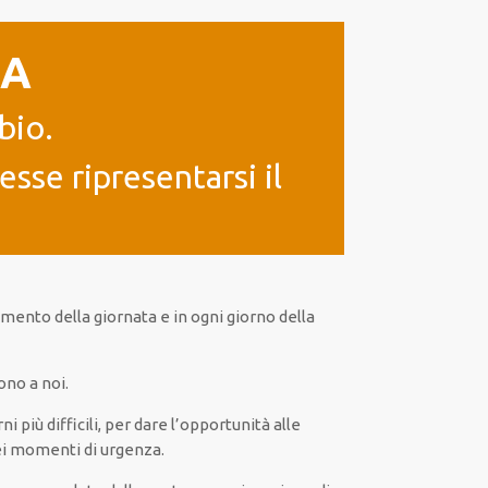
IA
bio.
sse ripresentarsi il
ento della giornata e in
ogni
giorno della
ono a noi.
rni
più
difficili
, per
dare
l’opportunità
alle
i momenti di urgenza
.