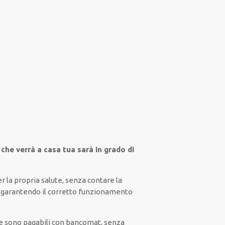
 che verrà a casa tua sarà in grado di
r la propria
salute
,
senza contare la
, garantendo il
corretto funzionamento
ti e sono pagabili con bancomat, senza