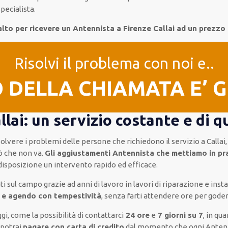
pecialista.
alto per ricevere un Antennista a Firenze Callai ad un prezzo
Risolvi il problema con noi e..
O DELLA CHIAMATA E’ 
lai: un servizio costante e di q
isolvere i problemi delle persone che
richiedono il servizio
a Callai
ò che non va.
Gli aggiustamenti Antennista che mettiamo in pra
 disposizione un intervento
rapido ed efficace
.
i sul campo grazie ad anni di lavoro
in lavori di riparazione e inst
 e agendo con tempestività
, senza farti
attendere ore
per godere
ggi, come
la possibilità di contattarci
24 ore
e
7 giorni su 7
, in qu
e
potrai
pagare con carta di credito
dal momento che ogni Anten