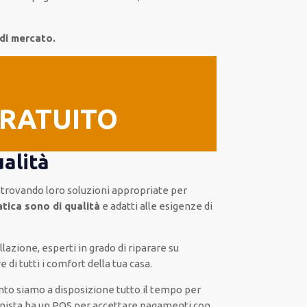
 di mercato.
GRATUITO
ualità
, trovando loro
soluzioni appropriate
per
tica sono di qualità
e
adatti alle esigenze di
allazione
,
esperti
in grado di riparare su
 di tutti i comfort della tua casa
.
anto siamo a disposizione
tutto il tempo per
nista
ha
un POS
per accettare pagamenti
con