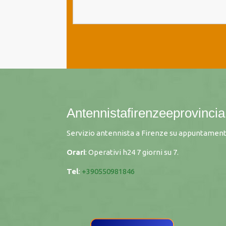
Antennistafirenzeeprovincia.
Servizio antennista a Firenze su appuntament
Orari
: Operativi h24 7 giorni su 7.
Tel
:
+390550981846