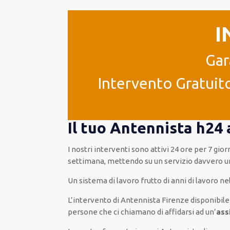
I
Gar
Intervento Gratuito
Il tuo Antennista h24 
I nostri interventi
sono attivi
24 ore
per
7 gior
settimana,
mettendo su
un servizio
davvero
u
Un sistema di lavoro
frutto
di anni di lavoro n
L’intervento
di Antennista Firenze
disponibile
persone che ci chiamano
di
affidarsi ad
un’
ass