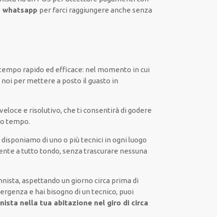
e
whatsapp
per farci raggiungere anche senza
o tempo
rapido ed efficace
:
nel momento
in cui
 noi
per
mettere a posto
il
guasto
in
veloce
e risolutivo, che ti
consentirà di godere
co tempo
.
:
disponiamo di
uno o più
tecnici
in ogni luogo
ente a
tutto tondo
, senza
trascurare
nessuna
nista,
aspettando
un giorno circa
prima di
mergenza e hai bisogno di
un tecnico
, puoi
ista nella tua abitazione nel giro di circa