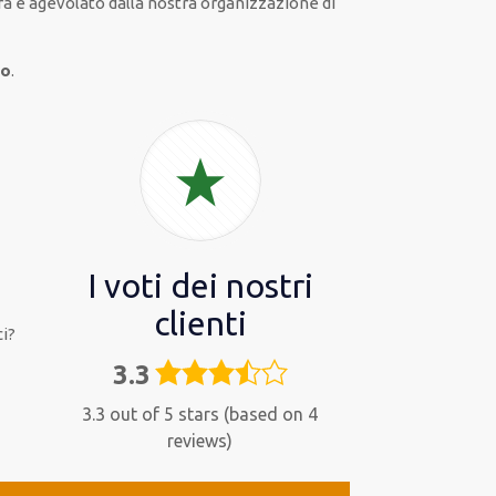
ra
e
agevolato
dalla nostra organizzazione di
to
.
I voti dei nostri
clienti
i?
3.3
3,3
rating
3.3 out of 5 stars (based on 4
reviews)