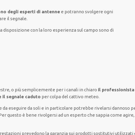
sono degli esperti di antenne
e potranno
svolgere
ogni
are
il segnale.
 disposizione con la loro esperienza sul campo
sono di
estre,
o più semplicemente
per i canali
in chiaro
il professionista
e il segnale caduto
per colpa del cattivo meteo
.
e
da
eseguire
da soli
e
in particolare
potrebbe
rivelarsi dannoso
pe
 Per questo è
bene
rivolgersi
ad un
esperto
che sappia
come agire
prestazioni
prevedono la garanzia
sui prodotti sostitutivi utilizza