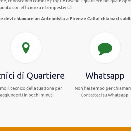
 che, conoscendo
come le proprie tasche
il quartiere
nel quale ope
 punto con
efficienza e tempestività
.
 e devi chiamare un Antennista a Firenze Callai chiamaci subi
nici di Quartiere
Whatsapp
mo il tecnico della tua zona per
Non hai tempo per chiamarc
raggiungerti in pochi minuti
Contattaci su Whatsapp.