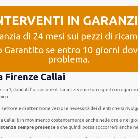
NTERVENTI IN GARANZ
anzia di 24 mesi sui pezzi di ricam
 Garantito se entro 10 giorni dove
problema.
a Firenze Callai
ni su 7
,
dandoti l’occasione
di far
intervenire
un
esperto
in
ogni
mom
nico
.
el settore e di attenzione verso le necessità
dei clienti
che si rivolg
a Callai è
in movimento
costantemente
anche
nelle ore e nei gio
istenza
sempre presente
e che
quindi
possa
soccorrerli
anche
ne