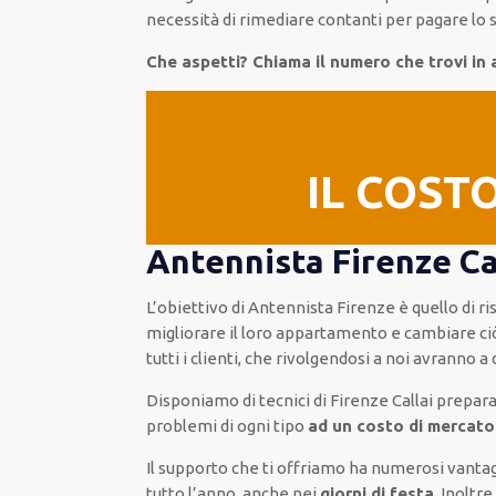
necessità
di
rimediare
contanti per pagare lo s
Che aspetti? Chiama il numero che trovi in 
IL COST
Antennista Firenze Cal
L’obiettivo
di Antennista Firenze è quello di r
migliorare
il loro appartamento
e cambiare ci
tutti i clienti
, che rivolgendosi a noi avranno a
Disponiamo di
tecnici di Firenze Callai
preparat
problemi di ogni tipo
ad un costo di mercato
Il supporto
che ti
offriamo
ha numerosi vanta
tutto l’anno, anche nei
giorni di festa
.
Inoltr