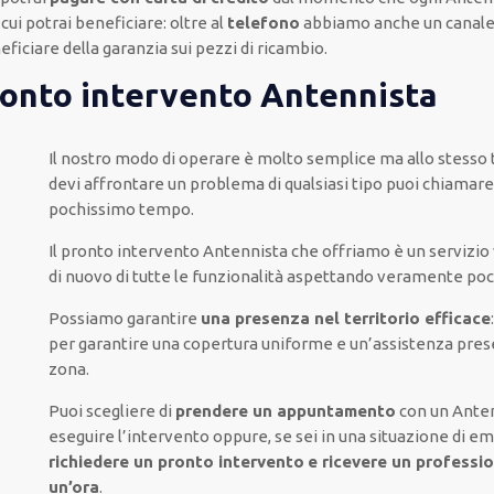
 cui potrai beneficiare:
oltre al
telefono
abbiamo anche un
canal
eficiare della
garanzia sui pezzi di ricambio.
pronto intervento Antennista
Il nostro modo
di
operare
è
molto semplice
ma
allo stess
devi affrontare
un problema di qualsiasi tipo
puoi chiamare
pochissimo tempo
.
Il pronto intervento Antennista
che offriamo
è
un servizio
di nuovo
di
tutte le funzionalità
aspettando veramente po
Possiamo garantire
una presenza nel territorio efficace
per
garantire
una copertura
uniforme
e un’assistenza pres
zona
.
Puoi scegliere di
prendere
un appuntamento
con un Anten
eseguire l’intervento
oppure,
se sei in una situazione di e
richiedere
un pronto intervento
e ricevere un
profession
un’ora
.